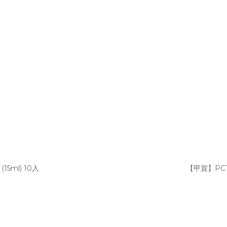
5ml) 10入
【甲賀】PCTl