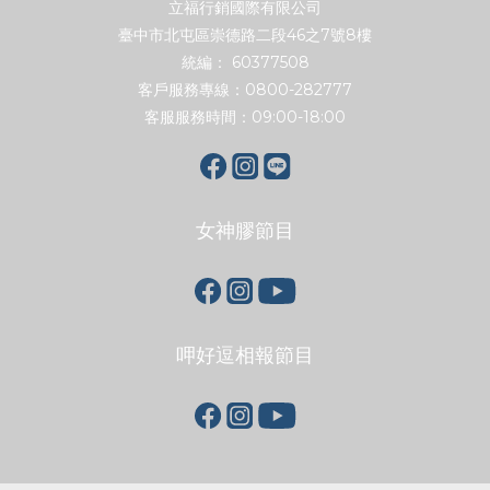
立福行銷國際有限公司
臺中市北屯區崇德路二段46之7號8樓
統編： 60377508
客戶服務專線：0800-282777
客服服務時間：09:00-18:00
女神膠節目
呷好逗相報節目