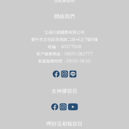
隱私權聲明
聯絡我們
立福行銷國際有限公司
臺中市北屯區崇德路二段46之7號8樓
統編： 60377508
客戶服務專線：0800-282777
客服服務時間：09:00-18:00
女神膠節目
呷好逗相報節目