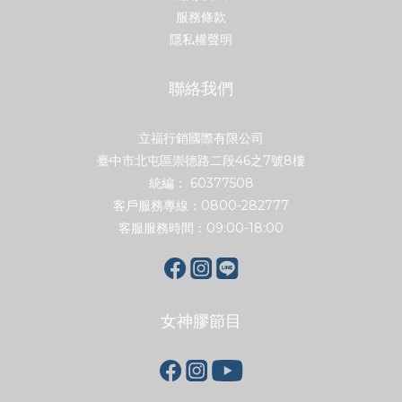
服務條款
隱私權聲明
聯絡我們
立福行銷國際有限公司
臺中市北屯區崇德路二段46之7號8樓
統編： 60377508
客戶服務專線：0800-282777
客服服務時間：09:00-18:00
女神膠節目