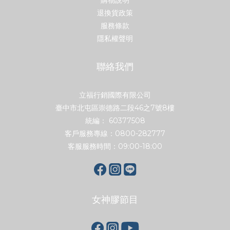
購物說明
退換貨政策
服務條款
隱私權聲明
聯絡我們
立福行銷國際有限公司
臺中市北屯區崇德路二段46之7號8樓
統編： 60377508
客戶服務專線：0800-282777
客服服務時間：09:00-18:00
女神膠節目