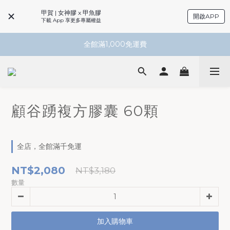
甲賀 | 女神膠 x 甲魚膠
開啟APP
下載 App 享更多專屬權益
全館滿1,000免運費
顧谷踴複方膠囊 60顆
全店，全館滿千免運
NT$2,080
NT$3,180
數量
加入購物車