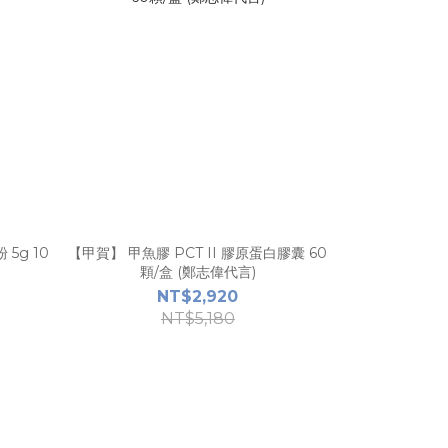
5g 10
【甲賀】 甲魚膠 PCT II 膠原蛋白膠囊 60
顆/盒 (鄭志偉代言)
NT$2,920
NT$5,180