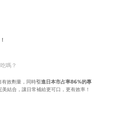
！
麼吃嗎？
倍有效劑量，同時
引進日本市占率86%的專
完美結合，讓日常補給更可口，更有效率！