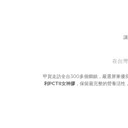
讓
在台灣
甲賀走訪全台300多個鄉鎮，嚴選屏東優
利PCTII女神膠
，保留最完整的營養活性