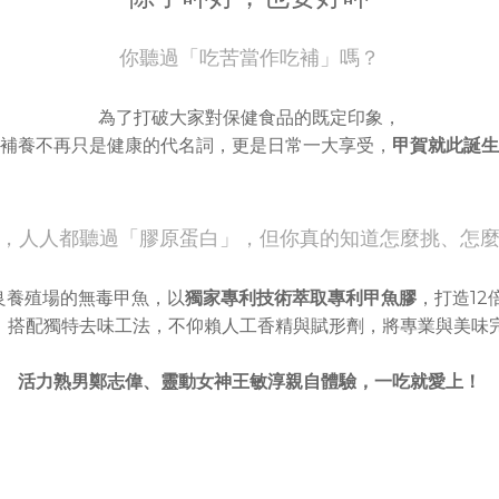
你聽過「吃苦當作吃補」嗎？
為了打破大家對保健食品的既定印象，
補養不再只是健康的代名詞，更是日常一大享受，
甲賀就此誕生
，人人都聽過「膠原蛋白」，但你真的知道怎麼挑、怎
良養殖場的無毒甲魚，以
獨家專利技術萃取專利甲魚膠
，打造12
，搭配獨特去味工法，不仰賴人工香精與賦形劑，將專業與美味
活力熟男鄭志偉、靈動女神王敏淳親自體驗，一吃就愛上！